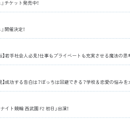
ェ』チケット発売中！
』開催決定！
逆転】若手社会人必見！仕事もプライベートも充実させる魔法の思考
必見】成功する告白は？ぼっちは回避できる？学校＆恋愛の悩みをガ
ミッドナイト競輪 西武園 F2 初日」出演！