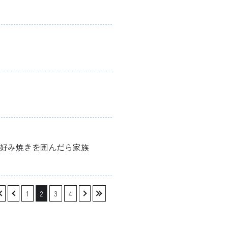
広島お好み焼きを囲んだら家族
«
‹
1
2
3
4
›
»