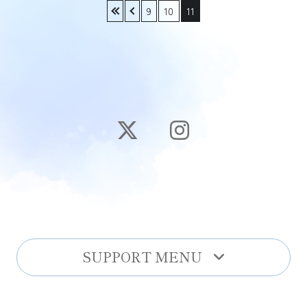
«
‹
9
10
11
SUPPORT MENU